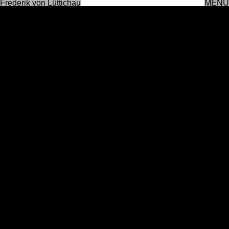
Frederik von Lüttichau
MENU